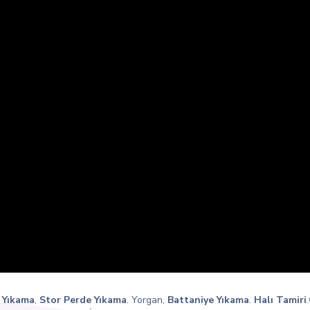
 Yıkama
,
Stor Perde Yıkama
. Yorgan,
Battaniye Yıkama
.
Halı Tamiri
.