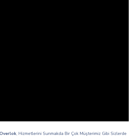
Overlok
, Hizmetlerini Sunmakda Bir Çok Müşterimiz Gibi Sizlerde